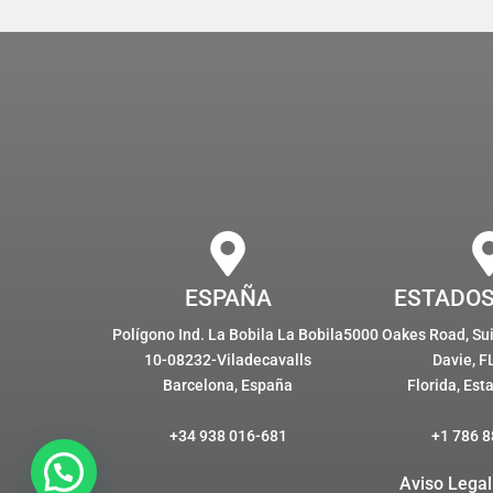
ESPAÑA
ESTADOS
Polígono Ind. La Bobila La Bobila
5000 Oakes Road, Suit
10-08232-Viladecavalls
Davie, F
Barcelona, España
Florida, Est
+34 938 016-681
+1 786 8
Aviso Legal