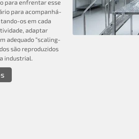
o para enfrentar esse
sário para acompanhá-
entando-os em cada
tividade, adaptar
 um adequado “scaling-
idos são reproduzidos
 industrial.
os