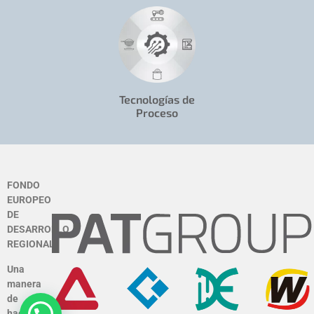
Tecnologías de
Proceso
FONDO
EUROPEO
DE
DESARROLLO
REGIONAL
Una
manera
de
hacer