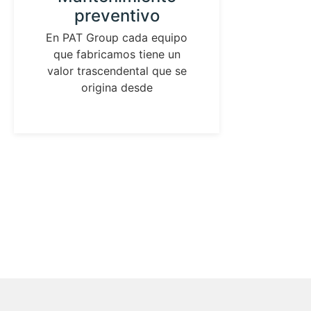
preventivo
in
laz
En PAT Group cada equipo
que fabricamos tiene un
As
valor trascendental que se
ident
origina desde
los pa
de me
pres