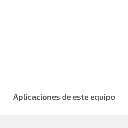
Productos
Contamos con un
laboratorio que cuenta con
equipamiento de alta
tecnología, adecuado para
el desarrollo
Aplicaciones de este equipo