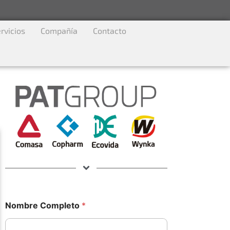
rvicios
Compañía
Contacto
M
Nombre Completo
*
e
n
s