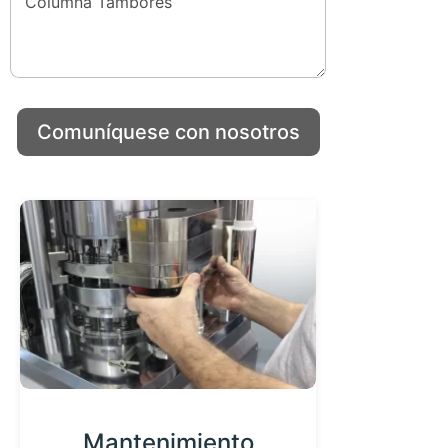
m
b
r
e
*
Comuníquese con nosotros
Mantenimiento
Ca