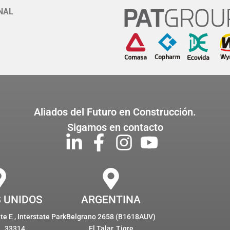
NAL
Aliados del Futuro en Construcción.
Sigamos en contacto
 UNIDOS
ARGENTINA
e E , Interstate Park
Belgrano 2658 (B1618AUV)
L, 33314
El Talar, Tigre