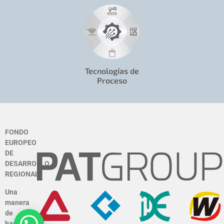
Tecnologías de
Proceso
FONDO
EUROPEO
DE
DESARROLLO
REGIONAL
Una
manera
de
hacer