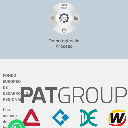
Tecnologías de
Proceso
FONDO
EUROPEO
DE
DESARROLLO
REGIONAL
Una
manera
de
hacer