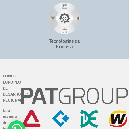
Tecnologías de
Proceso
FONDO
EUROPEO
DE
DESARROLLO
REGIONAL
Una
manera
de
hacer