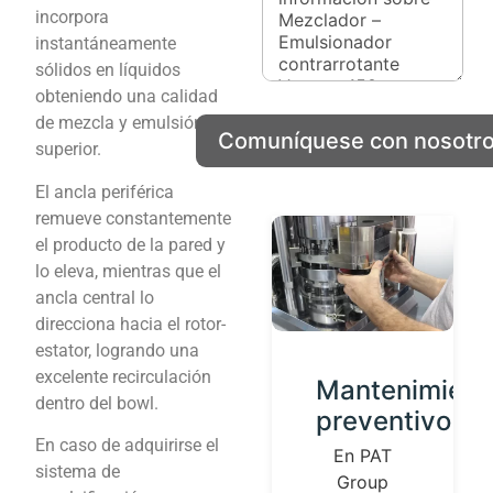
p
p
incorpora
l
l
instantáneamente
e
e
sólidos en líquidos
t
t
o
obteniendo una calidad
o
e
de mezcla y emulsión
Comuníquese con nosotr
l
superior.
e
c
El ancla periférica
t
remueve constantemente
r
el producto de la pared y
ó
n
lo eleva, mientras que el
i
ancla central lo
c
direcciona hacia el rotor-
o
estator, logrando una
excelente recirculación
Desarrollo
Mantenimient
dentro del bowl.
de
preventivo
En caso de adquirirse el
Productos
En PAT
sistema de
Group
Contamos