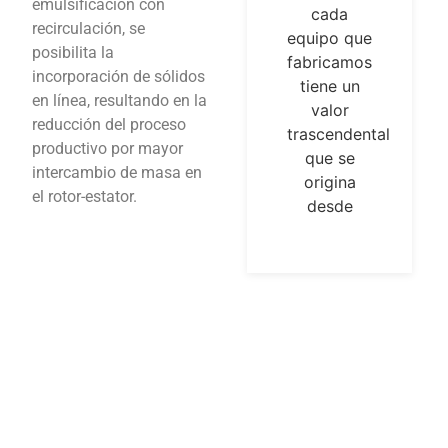
emulsificación con
cada
con un
recirculación, se
equipo que
laboratorio
posibilita la
fabricamos
que cuenta
incorporación de sólidos
tiene un
con
en línea, resultando en la
valor
equipamiento
reducción del proceso
trascendental
de alta
productivo por mayor
que se
tecnología,
intercambio de masa en
origina
adecuado
el rotor-estator.
desde
para el
desarrollo