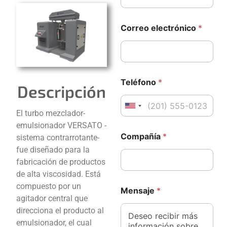
Correo electrónico
*
Teléfono
*
Descripción
United States +1
El turbo mezclador-
emulsionador VERSATO -
C
Compañía
*
sistema contrarrotante-
o
m
fue diseñado para la
p
fabricación de productos
a
de alta viscosidad. Está
ñ
*
í
compuesto por un
Mensaje
*
*
a
agitador central que
C
C
direcciona el producto al
o
o
m
emulsionador, el cual
m