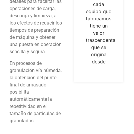
detalles para facilitar las
cada
con un
operaciones de carga,
equipo que
laboratorio
descarga y limpieza, a
fabricamos
que cuenta
los efectos de reducir los
tiene un
con
tiempos de preparación
valor
equipamiento
de máquina y obtener
trascendental
de alta
una puesta en operación
que se
tecnología,
sencilla y segura.
origina
adecuado
desde
para el
En procesos de
desarrollo
granulación vía húmeda,
la obtención del punto
final de amasado
posibilita
automáticamente la
repetitividad en el
tamaño de partículas de
granulados.