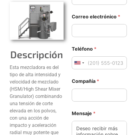
C
Correo electrónico
*
o
m
p
l
e
t
Teléfono
*
Descripción
o
C
o
United States +1
Esta mezcladora es del
m
tipo de alta intensidad y
p
*
a
Compañía
*
velocidad de mezclado
C
ñ
o
(HSM/High Shear Mixer
í
m
Granulator) combinando
a
p
C
una tensión de corte
l
o
e
elevada en los polvos,
Mensaje
*
r
t
con una acción de
r
o
impacto y aceleración
e
C
o
radial muy potente que
o