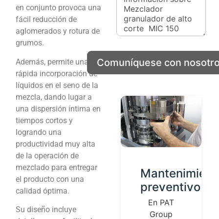
m
en conjunto provoca una
p
fácil reducción de
a
aglomerados y rotura de
ñ
grumos.
í
a
Comuníquese con nosotr
Además, permite una
rápida incorporación de
líquidos en el seno de la
mezcla, dando lugar a
una dispersión íntima en
tiempos cortos y
logrando una
productividad muy alta
de la operación de
mezclado para entregar
Desarrollo
Mantenimient
el producto con una
de
preventivo
calidad óptima.
Productos
En PAT
Su diseño incluye
Group
Contamos