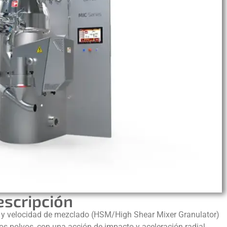
escripción
ad y velocidad de mezclado (HSM/High Shear Mixer Granulator)
s polvos, con una acción de impacto y aceleración radial