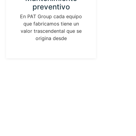
preventivo
in
laz
En PAT Group cada equipo
que fabricamos tiene un
As
valor trascendental que se
ident
origina desde
los pa
de me
pres