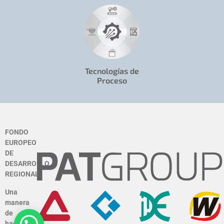
Tecnologías de
Proceso
FONDO
EUROPEO
DE
DESARROLLO
REGIONAL
Una
manera
de
hacer