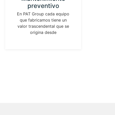
preventivo
in
laz
En PAT Group cada equipo
que fabricamos tiene un
As
valor trascendental que se
ident
origina desde
los pa
de me
pres