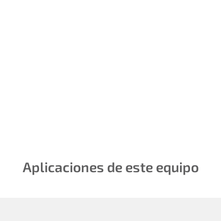
Productos
Contamos con un
laboratorio que cuenta con
equipamiento de alta
tecnología, adecuado para
el desarrollo
Aplicaciones de este equipo