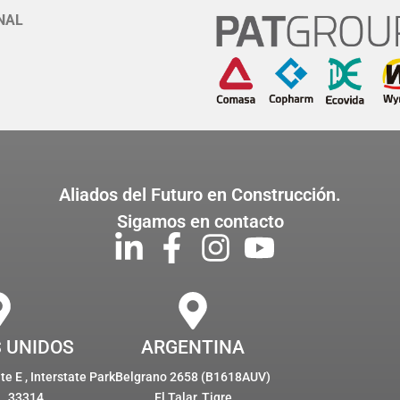
NAL
Aliados del Futuro en Construcción.
Sigamos en contacto
 UNIDOS
ARGENTINA
e E , Interstate Park
Belgrano 2658 (B1618AUV)
L, 33314
El Talar, Tigre