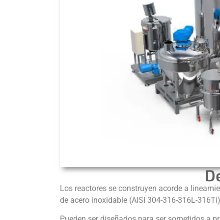
D
Los reactores se construyen acorde a lineamie
de acero inoxidable (AISI 304-316-316L-316Ti)
Pueden ser diseñados para ser sometidos a pre