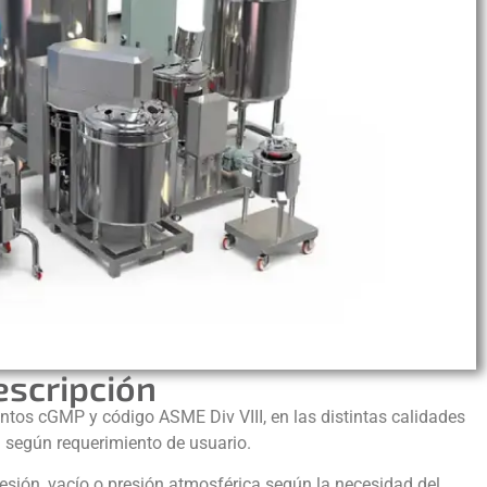
escripción
ntos cGMP y código ASME Div VIII, en las distintas calidades
 según requerimiento de usuario.
sión, vacío o presión atmosférica según la necesidad del