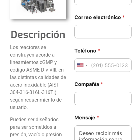
Correo electrónico
*
Descripción
C
Los reactores se
Teléfono
*
o
construyen acorde a
m
lineamientos cGMP y
p
United States +1
a
código ASME Div VIII, en
ñ
las distintas calidades de
í
Compañía
*
acero inoxidable (AISI
a
304-316-316L-316Ti)
C
o
según requerimiento de
r
usuario.
r
M
e
Mensaje
*
e
Pueden ser diseñados
o
n
para ser sometidos a
M
s
presión, vacío o presión
e
a