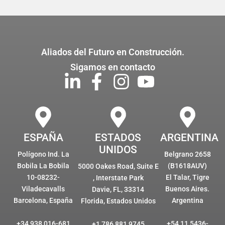
Aliados del Futuro en Construcción.
Sigamos en contacto
ESPAÑA
ESTADOS
ARGENTINA
UNIDOS
Polígono Ind. La
Belgrano 2658
Bobila La Bobila
(B1618AUV)
5000 Oakes Road, Suite E
10-08232-
El Talar, Tigre
, Interstate Park
Viladecavalls
Buenos Aires.
Davie, FL, 33314
Barcelona, España
Argentina
Florida, Estados Unidos
+34 938 016-681
+54 11 5436-
+1 786 881 9745