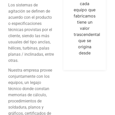
cada
con un
Los sistemas de
equipo que
laboratorio
agitación se definen de
fabricamos
que cuenta
acuerdo con el producto
tiene un
con
o especificaciones
valor
equipamiento
técnicas provistas por el
trascendental
de alta
cliente, siendo las más
que se
tecnología,
usuales del tipo anclas,
origina
adecuado
hélices, turbinas, palas
desde
para el
planas / inclinadas, entre
desarrollo
otras.
Nuestra empresa provee
conjuntamente con los
equipos, un legajo
técnico donde constan
memorias de cálculo,
procedimientos de
soldadura, planos y
gráficos, certificados de