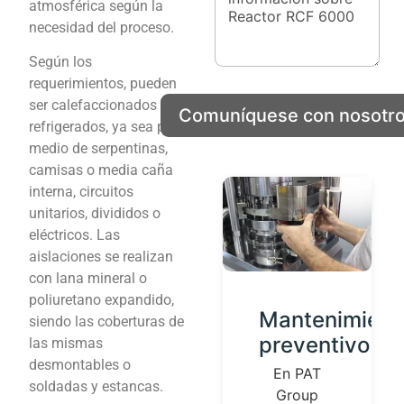
n
atmosférica según la
j
s
e
necesidad del proceso.
a
N
j
o
Según los
e
m
requerimientos, pueden
b
ser calefaccionados o
r
Comuníquese con nosotr
refrigerados, ya sea por
e
e
medio de serpentinas,
l
camisas o media caña
e
interna, circuitos
c
t
unitarios, divididos o
r
eléctricos. Las
ó
aislaciones se realizan
n
con lana mineral o
i
c
poliuretano expandido,
Desarrollo
Mantenimient
o
siendo las coberturas de
de
preventivo
las mismas
desmontables o
Productos
En PAT
soldadas y estancas.
Group
Contamos