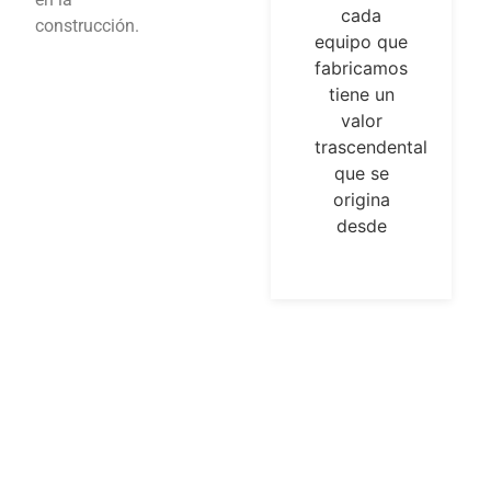
cada
con un
construcción.
equipo que
laboratorio
fabricamos
que cuenta
tiene un
con
valor
equipamiento
trascendental
de alta
que se
tecnología,
origina
adecuado
desde
para el
desarrollo