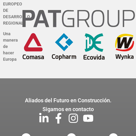
EUROPEO
DE
DESARROLLO
REGIONAL
Una
manera
de
hacer
Europa
Aliados del Futuro en Construcción.
Sigamos en contacto