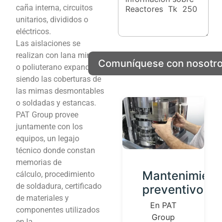
r
o
caña interna, circuitos
e
n
unitarios, divididos o
o
o
eléctricos.
C
e
Las aislaciones se
o
l
m
e
realizan con lana mineral
Comuníquese con nosotr
p
c
o poliuterano expandido,
a
t
siendo las coberturas de
ñ
r
las mimas desmontables
í
ó
a
n
o soldadas y estancas.
i
PAT Group provee
c
juntamente con los
o
equipos, un legajo
técnico donde constan
memorias de
Desarrollo
Mantenimient
cálculo, procedimiento
de soldadura, certificado
de
preventivo
de materiales y
Productos
En PAT
componentes utilizados
Group
Contamos
en la