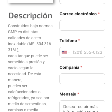
Descripción
Correo electrónico
*
Construidos bajo normas
GMP en distintas
calidades de acero
Teléfono
*
inoxidable (AISI 304-316-
316L),
United States +1
cada tanque puede ser
sometido a presión y
T
C
Compañía
*
vacío según la
e
o
l
r
necesidad. De esta
é
r
manera,
f
e
pueden ser
o
o
n
T
calefaccionados o
Mensaje
*
o
e
refrigerados, ya sea por
C
l
medio de serpentinas,
o
é
camisas o media
r
f