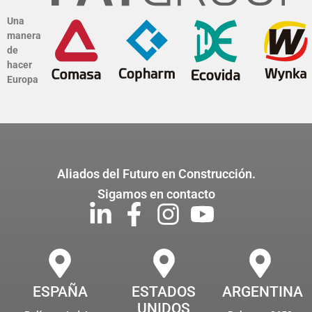
Una
manera
de
hacer
Europa
Aliados del Futuro en Construcción.
Sigamos en contacto
ESPAÑA
ESTADOS
ARGENTINA
UNIDOS