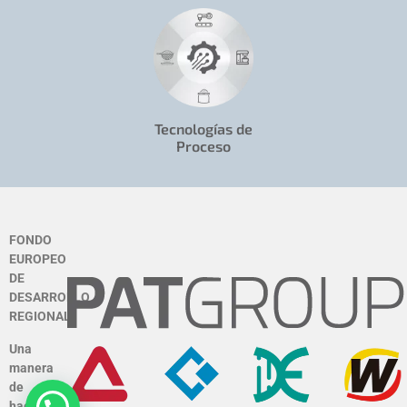
Tecnologías de
Proceso
FONDO
EUROPEO
DE
DESARROLLO
REGIONAL
Una
manera
de
hacer