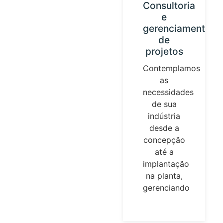
Calibração
Consultoria
do
e
instrumento
gerenciamento
e loops
de
de
projetos
controle
Contemplamos
Estabelecemos
as
nossa
necessidades
identidade
de sua
guiada por
indústria
parâmetros
desde a
universais
concepção
de
até a
medição.
implantação
Temperatura,
na planta,
pressões,
gerenciando
fluxos, são
elementos