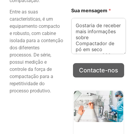
compactação.
C
Sua mensagem
*
o
Entre as suas
m
características, é um
p
equipamento compacto
a
e robusto, com cabine
ñ
i
isolada para a contenção
a
dos diferentes
S
processos. De série,
u
possui medição e
a
e
controle da força de
Contacte-nos
-
compactação para a
m
repetitividade do
a
processo produtivo.
i
l