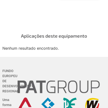
mensuráveis
Aplicações deste equipamento
Nenhum resultado encontrado.
FUNDO
EUROPEU
DE
DESENVOLVIMENTO
REGIONAL
Uma
forma