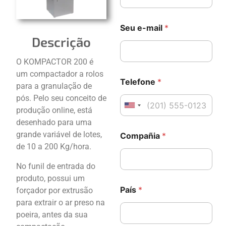
*
Seu e-mail
*
m
Descrição
e
n
s
O KOMPACTOR 200 é
a
um compactador a rolos
g
Telefone
*
para a granulação de
e
m
pós. Pelo seu conceito de
C
United States +1
produção online, está
o
desenhado para uma
m
grande variável de lotes,
p
Compañia
*
a
de 10 a 200 Kg/hora.
ñ
i
No funil de entrada do
a
produto, possui um
País
*
forçador por extrusão
para extrair o ar preso na
poeira, antes da sua