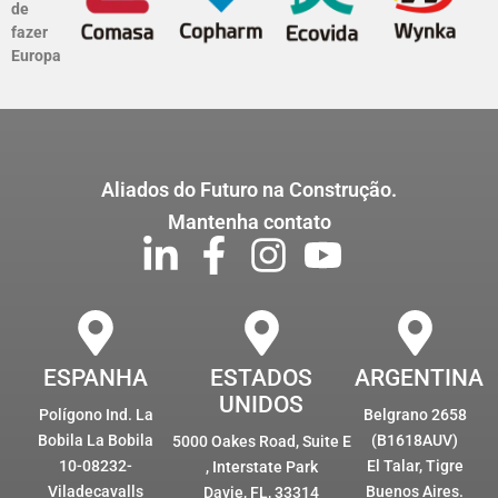
de
fazer
Europa
Aliados do Futuro na Construção.
Mantenha contato
ESPANHA
ESTADOS
ARGENTINA
UNIDOS
Polígono Ind. La
Belgrano 2658
Bobila La Bobila
(B1618AUV)
5000 Oakes Road, Suite E
10-08232-
El Talar, Tigre
, Interstate Park
Viladecavalls
Buenos Aires.
Davie, FL, 33314