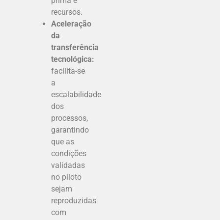
prima e
recursos.
Aceleração
da
transferência
tecnológica:
facilita-se
a
escalabilidade
dos
processos,
garantindo
que as
condições
validadas
no piloto
sejam
reproduzidas
com