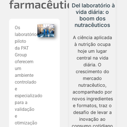
farmacêutica
A Planta Piloto
Del laboratório à
da PAT Group:
vida diária: o
um espaço
boom dos
essencial para
nutracêuticos
Os
validar e
laboratórios
otimizar
A ciência aplicada
piloto
processos
à nutrição ocupa
da PAT
industriais
hoje um lugar
Group
central na vida
O que acontece
oferecem
diária. O
quando um
um
crescimento do
processo industrial
ambiente
mercado
pode ser testado e
controlado
nutracêutico,
otimizado antes
e
acompanhado por
de chegar à
especializado
novos ingredientes
planta? Na Planta
para a
e formatos, traz o
Piloto da PAT
validação
desafio de levar a
Group, essa etapa
e
inovação ao
intermediária se
otimização
consumo cotidiano