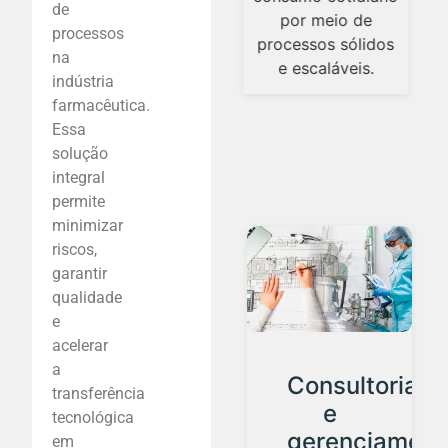
transforma em
de
por meio de
uma vantagem
processos
processos sólidos
estratégica que
na
e escaláveis.
muitas vezes
indústria
define o sucesso
farmacêutica.
de um
Essa
desenvolvimento.
solução
integral
permite
minimizar
riscos,
garantir
qualidade
e
acelerar
a
o
Consultoria
Desenvolvim
transferência
e
de
tecnológica
nto
gerenciamento
Produto
em