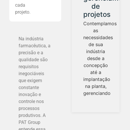
de
cada
Contamos
projeto.
projetos
com um
laboratório
Contemplamos
com
as
s
equipamentos
necessidades
Na indústria
de alta
de sua
farmacêutica, a
tecnologia,
indústria
precisão e a
adequado
desde a
qualidade são
para o
concepção
requisitos
desenvolvimento
até a
inegociáveis
de novos
implantação
que exigem
na planta,
constante
gerenciando
inovação e
controle nos
processos
produtivos. A
PAT Group
entende essa