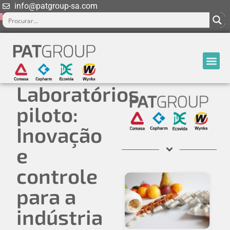
info@patgroup-sa.com
Laboratórios
piloto:
Inovação
e
controle
para a
indústria