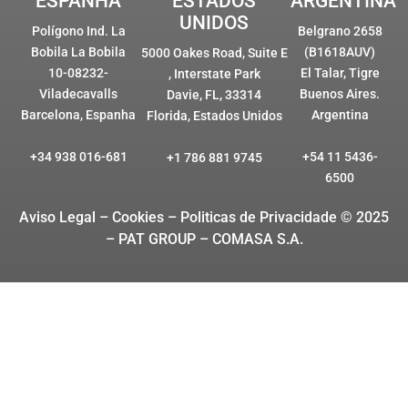
ESPANHA
ESTADOS
ARGENTINA
UNIDOS
Polígono Ind. La
Belgrano 2658
Bobila La Bobila
(B1618AUV)
5000 Oakes Road, Suite E
10-08232-
El Talar, Tigre
, Interstate Park
Viladecavalls
Buenos Aires.
Davie, FL, 33314
Barcelona, Espanha
Argentina
Florida, Estados Unidos
+34 938 016-681
+54 11 5436-
+1 786 881 9745
6500
Aviso Legal – Cookies
– Politicas de Privacidade © 2025
– PAT GROUP – COMASA S.A.