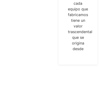
cada
con un
equipo que
laboratorio
fabricamos
que cuenta
tiene un
con
valor
equipamiento
trascendental
de alta
que se
tecnología,
origina
adecuado
desde
para el
desarrollo