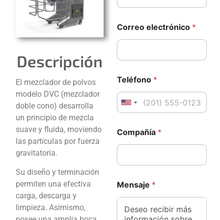
t
r
ó
Correo electrónico
*
n
i
c
Descripción
o
M
e
Teléfono
*
El mezclador de polvos
n
modelo DVC (mezclador
s
United States +1
doble cono) desarrolla
a
j
un principio de mezcla
*
e
suave y fluida, moviendo
Compañía
*
*
N
las partículas por fuerza
e
o
l
gravitatoria.
m
e
b
c
Su diseño y terminación
r
t
e
permiten una efectiva
Mensaje
*
r
carga, descarga y
ó
limpieza. Asimismo,
n
i
posee una amplia boca