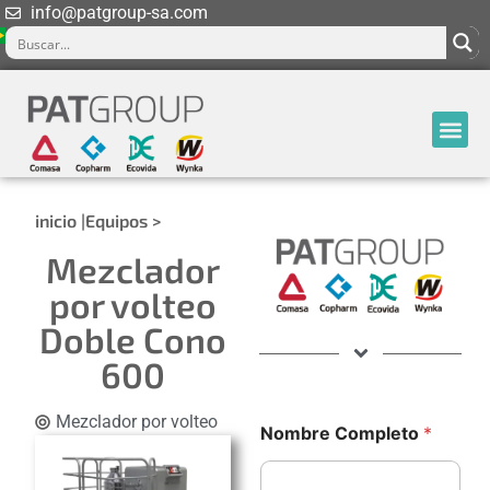
info@patgroup-sa.com
inicio |
Equipos >
Mezclador
por volteo
Doble Cono
600
e
Mezclador por volteo
Nombre Completo
*
l
e
c