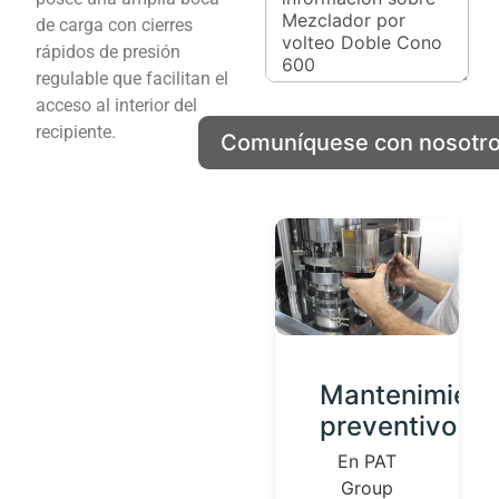
c
de carga con cierres
o
rápidos de presión
regulable que facilitan el
acceso al interior del
recipiente.
Comuníquese con nosotr
Desarrollo
Mantenimient
de
preventivo
Productos
En PAT
Group
Contamos