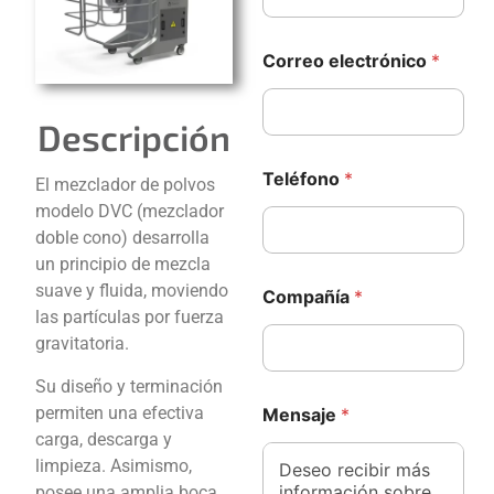
Correo electrónico
*
Descripción
Teléfono
*
El mezclador de polvos
modelo DVC (mezclador
doble cono) desarrolla
un principio de mezcla
e
suave y fluida, moviendo
Compañía
*
l
las partículas por fuerza
e
c
gravitatoria.
t
r
Su diseño y terminación
ó
permiten una efectiva
Mensaje
*
n
carga, descarga y
i
limpieza. Asimismo,
c
o
posee una amplia boca