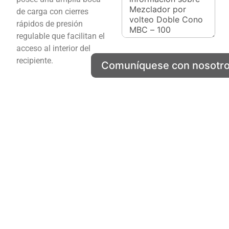
M
de carga con cierres
e
rápidos de presión
n
regulable que facilitan el
s
a
acceso al interior del
j
recipiente.
Comuníquese con nosotr
e
N
o
m
b
r
e