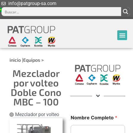
info@patgroup-sa.com
Tecnología
inicio |
Equipos >
Mezclador
por volteo
Doble Cono
MBC – 100
Mezclador por volteo
Nombre Completo
*