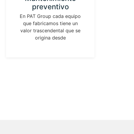
preventivo
in
laz
En PAT Group cada equipo
que fabricamos tiene un
As
valor trascendental que se
ident
origina desde
los pa
de me
pres