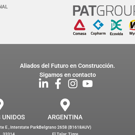
NAL
Aliados del Futuro en Construcción.
Sigamos en contacto
 UNIDOS
ARGENTINA
e E , Interstate Park
Belgrano 2658 (B1618AUV)
L, 33314
El Talar, Tigre