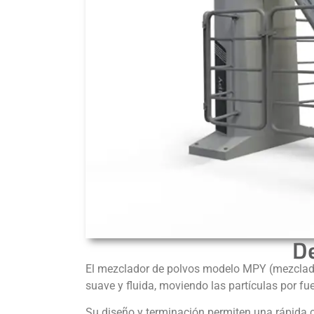
D
El mezclador de polvos modelo MPY (mezclador
suave y fluida, moviendo las partículas por fue
Su diseño y terminación permiten una rápida 