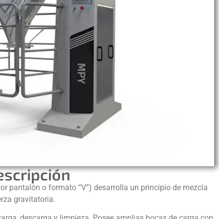
escripción
 pantalón o formato “V”) desarrolla un principio de mezcla
rza gravitatoria.
carga, descarga y limpieza. Posee amplias bocas de carga con