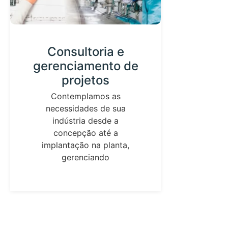
Consultoria e
Des
gerenciamento de
projetos
C
Contemplamos as
equ
necessidades de sua
tecno
indústria desde a
o d
concepção até a
implantação na planta,
gerenciando