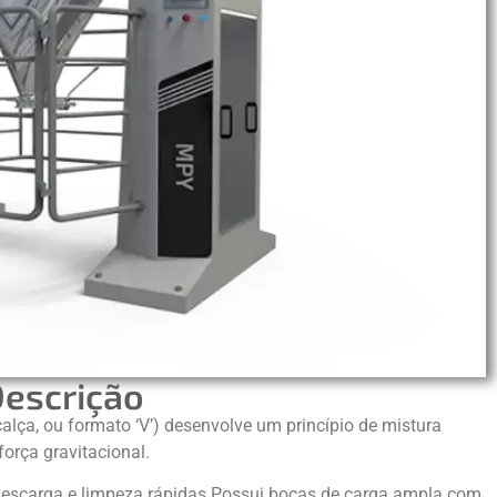
escrição
lça, ou formato ‘V’) desenvolve um princípio de mistura
força gravitacional.
escarga e limpeza rápidas Possui bocas de carga ampla com