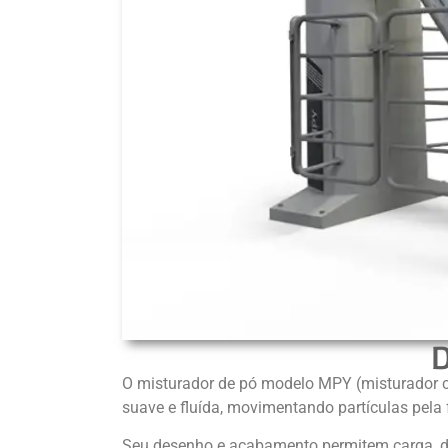
D
O misturador de pó modelo MPY (misturador ca
suave e fluída, movimentando partículas pela 
Seu desenho e acabamento permitem carga, d