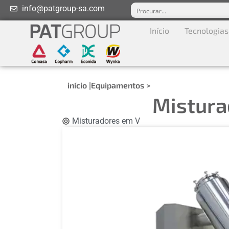
info@patgroup-sa.com
Início
Tecnologias
início |
Equipamentos >
Mistura
Misturadores em V