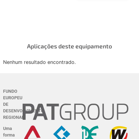
mensuráveis
Aplicações deste equipamento
Nenhum resultado encontrado.
FUNDO
EUROPEU
DE
DESENVOLVIMENTO
REGIONAL
Uma
forma