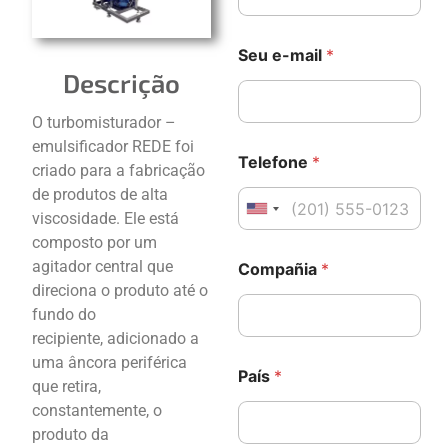
T
S
Seu e-mail
*
e
e
Descrição
l
u
e
*
f
C
O turbomisturador –
o
o
emulsificador REDE foi
n
m
Telefone
*
criado para a fabricação
e
p
e
a
de produtos de alta
-
ñ
United States +1
viscosidade. Ele está
m
i
composto por um
a
a
agitador central que
i
Compañia
*
l
direciona o produto até o
S
fundo do
u
recipiente, adicionado a
a
uma âncora periférica
País
*
que retira,
constantemente, o
produto da