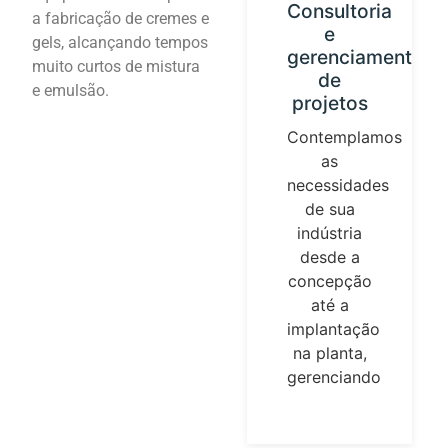
Calibração
Consultoria
a fabricação de cremes e
do
e
gels, alcançando tempos
instrumento
gerenciamento
muito curtos de mistura
e loops
de
e emulsão.
de
projetos
controle
Contemplamos
Estabelecemos
as
nossa
necessidades
identidade
de sua
guiada por
indústria
parâmetros
desde a
universais
concepção
de
até a
medição.
implantação
Temperatura,
na planta,
pressões,
gerenciando
fluxos, são
elementos