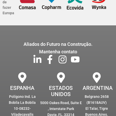
de
fazer
Europa
Aliados do Futuro na Construção.
Mantenha contato
ESPANHA
ESTADOS
ARGENTINA
UNIDOS
Polígono Ind. La
Belgrano 2658
Bobila La Bobila
(B1618AUV)
5000 Oakes Road, Suite E
10-08232-
El Talar, Tigre
, Interstate Park
Viladecavalls
Buenos Aires.
Davie, FL, 33314