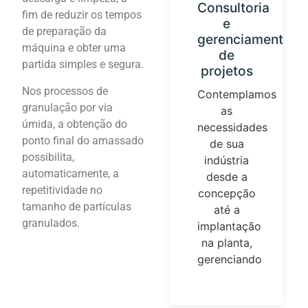
Calibração
Consultoria
fim de reduzir os tempos
do
e
de preparação da
instrumento
gerenciamento
máquina e obter uma
e loops
de
partida simples e segura.
de
projetos
controle
Nos processos de
Contemplamos
granulação por via
Estabelecemos
as
úmida, a obtenção do
nossa
necessidades
ponto final do amassado
identidade
de sua
possibilita,
guiada por
indústria
automaticamente, a
parâmetros
desde a
repetitividade no
universais
concepção
tamanho de partículas
de
até a
granulados.
medição.
implantação
Temperatura,
na planta,
pressões,
gerenciando
fluxos, são
elementos