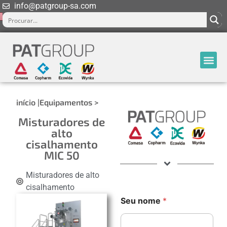
info@patgroup-sa.com
início |
Equipamentos >
Misturadores de
alto
cisalhamento
MIC 50
Misturadores de alto
cisalhamento
*
Seu nome
*
e
-
m