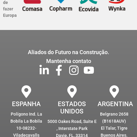
de
fazer
Europa
Aliados do Futuro na Construção.
Mantenha contato
ESPANHA
ESTADOS
ARGENTINA
UNIDOS
Polígono Ind. La
Belgrano 2658
Bobila La Bobila
(B1618AUV)
5000 Oakes Road, Suite E
10-08232-
El Talar, Tigre
, Interstate Park
Viladecavalls
Buenos Aires.
Davie, FL, 33314