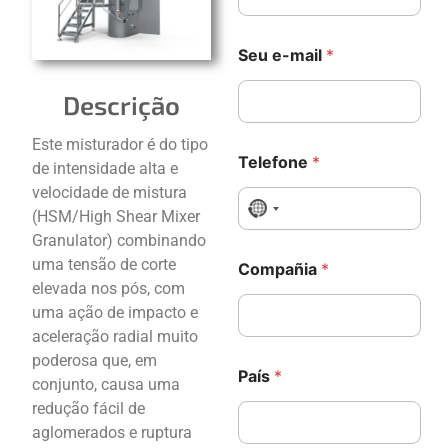
a
i
P
l
Seu e-mail
*
a
*
í
s
Descrição
e
-
Este misturador é do tipo
m
Telefone
*
de intensidade alta e
a
i
velocidade de mistura
l
No country selected
(HSM/High Shear Mixer
T
Granulator) combinando
e
uma tensão de corte
l
Compañia
*
e
elevada nos pós, com
f
uma ação de impacto e
o
aceleração radial muito
n
poderosa que, em
e
País
*
conjunto, causa uma
redução fácil de
aglomerados e ruptura