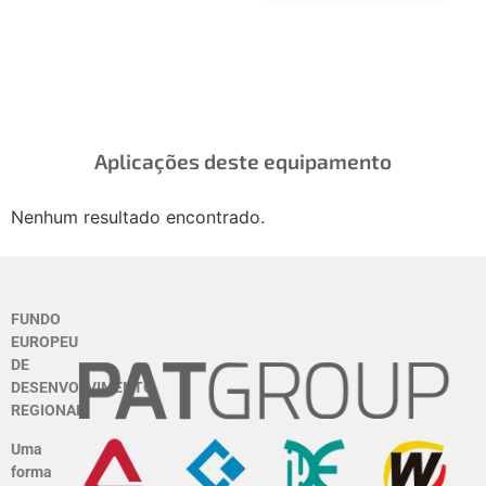
mensuráveis
Aplicações deste equipamento
Nenhum resultado encontrado.
FUNDO
EUROPEU
DE
DESENVOLVIMENTO
REGIONAL
Uma
forma