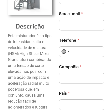
C
Seu e-mail
*
o
m
p
Descrição
a
ñ
Este misturador é do tipo
i
Telefone
*
de intensidade alta e
a
m
velocidade de mistura
e
No country selected
(HSM/High Shear Mixer
n
Granulator) combinando
s
uma tensão de corte
a
Compañia
*
g
elevada nos pós, com
e
uma ação de impacto e
m
aceleração radial muito
S
poderosa que, em
u
País
*
a
conjunto, causa uma
redução fácil de
aglomerados e ruptura