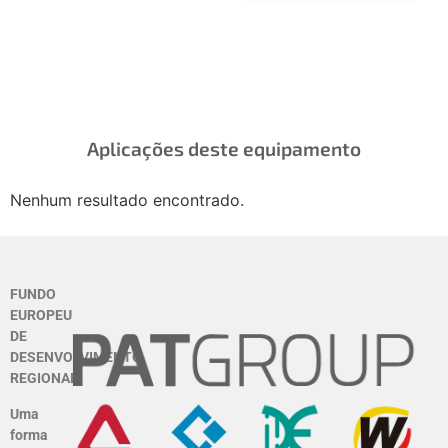
mensuráveis
Aplicações deste equipamento
Nenhum resultado encontrado.
FUNDO
EUROPEU
DE
DESENVOLVIMENTO
REGIONAL
Uma
forma