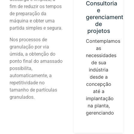
Calibração
Consultoria
fim de reduzir os tempos
do
e
de preparação da
instrumento
gerenciamento
máquina e obter uma
e loops
de
partida simples e segura.
de
projetos
controle
Nos processos de
Contemplamos
granulação por via
Estabelecemos
as
úmida, a obtenção do
nossa
necessidades
ponto final do amassado
identidade
de sua
possibilita,
guiada por
indústria
automaticamente, a
parâmetros
desde a
repetitividade no
universais
concepção
tamanho de partículas
de
até a
granulados.
medição.
implantação
Temperatura,
na planta,
pressões,
gerenciando
fluxos, são
elementos