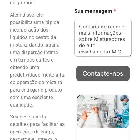
de grumos.
*
Sua mensagem
*
m
Além disso, ele
e
possibilita uma rápida
n
incorporação dos
s
a
líquidos no centro da
g
mistura, dando lugar a
e
uma dispersão íntima
m
e
em tempos curtos e
-
obtendo uma
m
Contacte-nos
produtividade muito alta
a
da operação de mistura
i
l
para entregar o produto
com uma excelente
qualidade.
Seu design inclui
detalhes para facilitar as
operações de carga,
descarga e limpeza, a