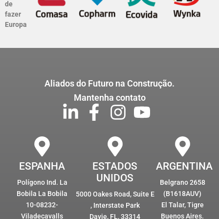
de
fazer
Europa
Aliados do Futuro na Construção.
Mantenha contato
ESPANHA
ESTADOS
ARGENTINA
UNIDOS
Polígono Ind. La
Belgrano 2658
Bobila La Bobila
(B1618AUV)
5000 Oakes Road, Suite E
10-08232-
El Talar, Tigre
, Interstate Park
Viladecavalls
Buenos Aires.
Davie, FL, 33314