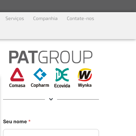
Serviços
Companhia
Contate-nos
n
Seu nome
*
o
m
e