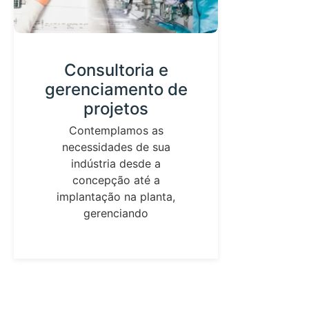
Consultoria e
Des
gerenciamento de
projetos
C
Contemplamos as
equ
necessidades de sua
tecno
indústria desde a
o d
concepção até a
implantação na planta,
gerenciando